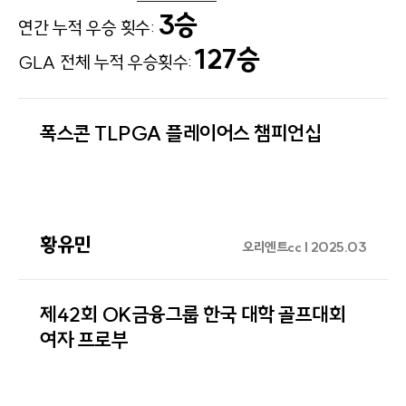
3승
연간 누적 우승 횟수:
127승
GLA 전체 누적 우승횟수:
폭스콘 TLPGA 플레이어스 챔피언십
황유민
오리엔트cc | 2025.03
제42회 OK금융그룹 한국 대학 골프대회
여자 프로부