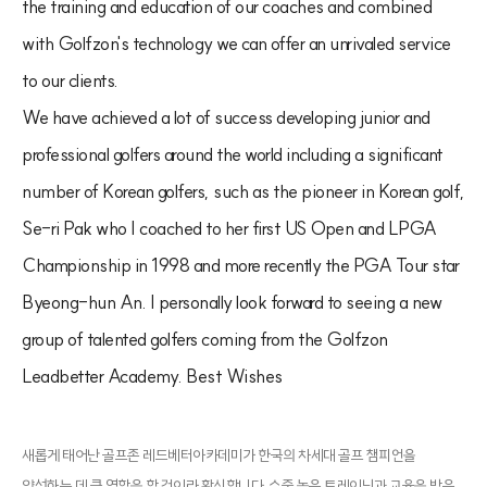
the training and education of our coaches and combined
with Golfzon's technology we can offer an unrivaled service
to our clients.
We have achieved a lot of success developing junior and
professional golfers around the world including a significant
number of Korean golfers, such as the pioneer in Korean golf,
Se-ri Pak who I coached to her first US Open and LPGA
Championship in 1998 and more recently the PGA Tour star
Byeong-hun An. I personally look forward to seeing a new
group of talented golfers coming from the Golfzon
Leadbetter Academy. Best Wishes
새롭게 태어난 골프존 레드베터아카데미가 한국의 차세대 골프 챔피언을
양성하는 데 큰 역할을 할 것이라 확신합니다. 수준 높은 트레이닝과 교육을 받은